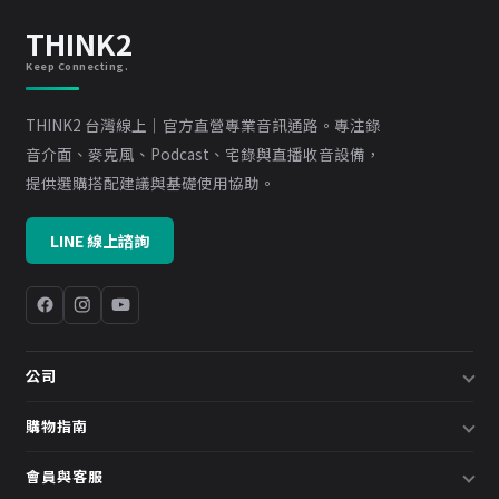
THINK2
Keep Connecting.
THINK2 台灣線上｜官方直營專業音訊通路。專注錄
音介面、麥克風、Podcast、宅錄與直播收音設備，
提供選購搭配建議與基礎使用協助。
LINE 線上諮詢
公司
關於我們
購物指南
企業採購／系統方案
配送說明
會員與客服
預約諮詢