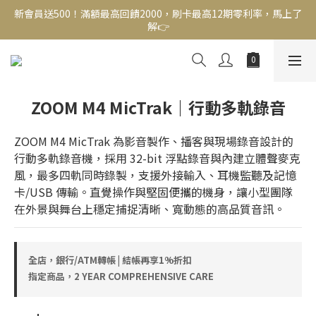
新會員送500！滿額最高回饋2000，刷卡最高12期零利率，馬上了
新會員送500！滿額最高回饋2000，刷卡最高12期零利率，馬上了
解👉
解👉
結帳頁選zingala銀角零卡分期，輕鬆打包
新會員送500！滿額最高回饋2000，刷卡最高12期零利率，馬上了
ZOOM M4 MicTrak｜行動多軌錄音
解👉
ZOOM M4 MicTrak 為影音製作、播客與現場錄音設計的
行動多軌錄音機，採用 32-bit 浮點錄音與內建立體聲麥克
風，最多四軌同時錄製，支援外接輸入、耳機監聽及記憶
卡/USB 傳輸。直覺操作與堅固便攜的機身，讓小型團隊
在外景與舞台上穩定捕捉清晰、寬動態的高品質音訊。
全店，銀行/ATM轉帳 | 結帳再享1%折扣
指定商品，2 YEAR COMPREHENSIVE CARE