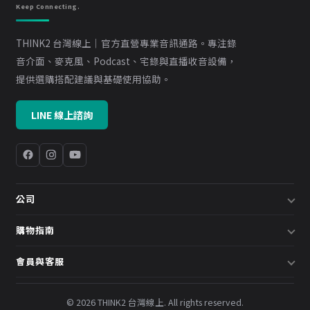
Keep Connecting.
THINK2 台灣線上｜官方直營專業音訊通路。專注錄
音介面、麥克風、Podcast、宅錄與直播收音設備，
提供選購搭配建議與基礎使用協助。
LINE 線上諮詢
公司
關於我們
購物指南
企業採購／系統方案
配送說明
會員與客服
預約諮詢
退換貨政策
會員中心
部落格
發票說明
© 2026 THINK2 台灣線上. All rights reserved.
訂單查詢