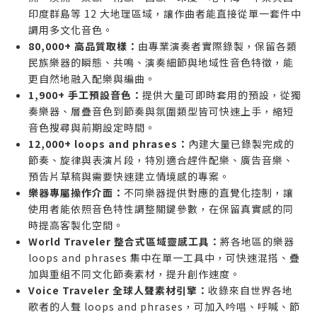
編曲人已具備基本音源庫，現在需要更完整的世界音
印度群島等 12 大地理區域，讓作曲者能直接從單一套件中
調用多文化音色。
樂素材擴充作品語彙
80,000+ 高品質取樣：
由專業演奏者實際錄製，保留各類
聲音設計師想用大量 loops and phrases 與人聲片
民族樂器的瞬態、共鳴、演奏細節與地域性音色特徵，能
段，快速生成靈感與草稿
更自然地融入配樂與編曲。
誰不適合購買
1,900+ 手工預設音色：
提供大量可即時套用的預設，從獨
只做流行鋼琴、鼓組與基礎電子編曲，幾乎不會使用
奏樂器、層疊音色到節奏與氛圍類型皆可快速上手，縮短
音色搜尋與前期設定時間。
民族或地域性音色的用戶
12,000+ loops and phrases：
內建大量已錄製完成的
預算有限且只想找單一國家或單一樂器音色，不需要
節奏、旋律與表演片段，特別適合趕件配樂、廣告音樂、
大型綜合世界音源庫的人
預告片草稿與需要快速建立情境感的專案。
偏好完全自行錄製真實演奏，不依賴虛擬樂器與預錄
樂器專屬操作介面：
不同樂器提供對應的直覺化控制，讓
短句工作流程的創作者
使用者能依照音色特性調整關鍵參數，在保留真實感的同
時提高客製化空間。
World Traveler 整合式區域靈感工具：
將各地區的樂器
loops and phrases 集中在單一工具中，可快速混搭、疊
加與重組不同文化節奏素材，提升創作速度。
Voice Traveler 全球人聲素材引擎：
收錄來自世界各地
歌者的人聲 loops and phrases，可加入吟唱、呼喊、節