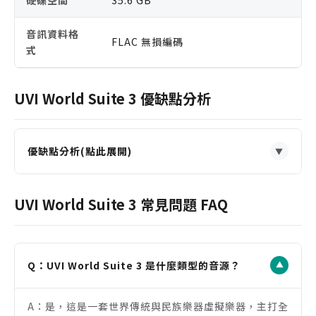
音訊資料格
FLAC 無損編碼
式
UVI World Suite 3 優缺點分析
優缺點分析(點此展開)
▼
優點
430 種樂器橫跨 12 大區域，世界民族音色覆蓋面非
UVI World Suite 3 常見問題 FAQ
常完整
80,000+ 取樣、1,900+ 預設與 12,000+ 表演片段，
素材量龐大
Q：UVI World Suite 3 是什麼類型的音源？
▼
World Traveler 與 Voice Traveler 提供快速靈感
生成與混搭流程
A：是，這是一套世界傳統與民族樂器虛擬樂器，主打全
樂器專屬介面便於微調，兼顧真實感與現代製作彈性