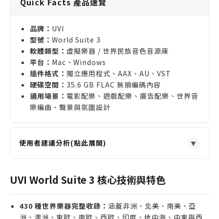
Quick Facts 產品速覽
品牌：
UVI
型號：
World Suite 3
軟體類型：
虛擬樂器 / 世界民族音色音源庫
平台：
Mac、Windows
插件格式：
獨立應用程式、AAX、AU、VST
硬碟空間：
35.6 GB FLAC 無損編碼內容
適用場景：
電影配樂、遊戲配樂、廣告配樂、世界音
樂編曲、聲景與氛圍設計
使用者建議分析(點此展開)
▼
適合誰購買
電影與影集配樂師需要快速調用跨洲民族樂器，建立
UVI World Suite 3 核心技術與特色
具有地域辨識度的配器層次
遊戲與廣告音樂製作人想在短時間內完成具文化氛圍
430 種世界樂器完整收錄：
涵蓋非洲、北美、南美、亞
的節奏、旋律與聲景設計
洲、澳洲、東歐、南歐、西歐、印度、地中海、中東與西