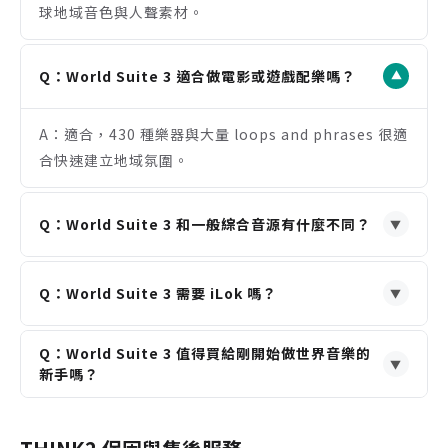
球地域音色與人聲素材。
支援獨立應用程式與 AAX、AU、VST，容易整合既
有工作流程
Q：World Suite 3 適合做電影或遊戲配樂嗎？
注意事項
▼
需先建立免費 iLok 帳號完成授權啟用
需搭配 UVI Workstation、Falcon 或 MOTU
A：適合，430 種樂器與大量 loops and phrases 很適
MachFive 3 或以上版本使用
合快速建立地域氛圍。
安裝內容約 35.6 GB，建議預留足夠硬碟空間與下載
時間
Q：World Suite 3 和一般綜合音源有什麼不同？
▼
A：不同，World Suite 3 專注民族與傳統音色，文化
Q：World Suite 3 需要 iLok 嗎？
辨識度與區域素材深度更高。
▼
A：需要，必須有免費 iLok 帳號，但不一定要實體
Q：World Suite 3 值得買給剛開始做世界音樂的
iLok 加密鎖。
▼
新手嗎？
A：可以，如果你想一次取得完整世界音色庫，它比零
散單品更有效率。