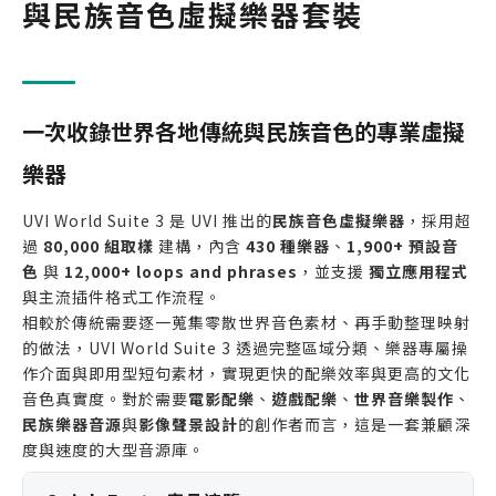
與民族音色虛擬樂器套裝
一次收錄世界各地傳統與民族音色的專業虛擬
樂器
UVI World Suite 3 是 UVI 推出的
民族音色虛擬樂器
，採用超
過
80,000 組取樣
建構，內含
430 種樂器
、
1,900+ 預設音
色
與
12,000+ loops and phrases
，並支援
獨立應用程式
與主流插件格式工作流程。
相較於傳統需要逐一蒐集零散世界音色素材、再手動整理映射
的做法，UVI World Suite 3 透過完整區域分類、樂器專屬操
作介面與即用型短句素材，實現更快的配樂效率與更高的文化
音色真實度。對於需要
電影配樂
、
遊戲配樂
、
世界音樂製作
、
民族樂器音源
與
影像聲景設計
的創作者而言，這是一套兼顧深
度與速度的大型音源庫。