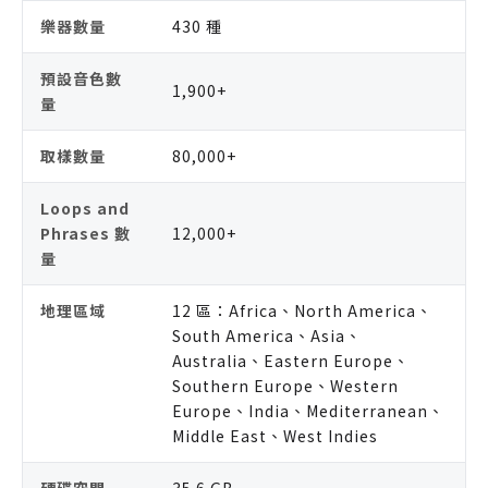
樂器數量
430 種
預設音色數
1,900+
量
取樣數量
80,000+
Loops and
Phrases 數
12,000+
量
地理區域
12 區：Africa、North America、
South America、Asia、
Australia、Eastern Europe、
Southern Europe、Western
Europe、India、Mediterranean、
Middle East、West Indies
硬碟空間
35.6 GB