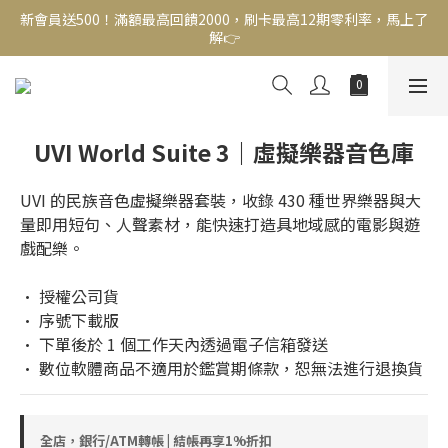
解👉
新會員送500！滿額最高回饋2000，刷卡最高12期零利率，馬上了
解👉
結帳頁選zingala銀角零卡分期，輕鬆打包
新會員送500！滿額最高回饋2000，刷卡最高12期零利率，馬上了
解👉
UVI World Suite 3｜虛擬樂器音色庫
UVI 的民族音色虛擬樂器套裝，收錄 430 種世界樂器與大
量即用短句、人聲素材，能快速打造具地域感的電影與遊
戲配樂。
• 授權公司貨
• 序號下載版
• 下單後於 1 個工作天內透過電子信箱發送
• 數位軟體商品不適用於鑑賞期條款，恕無法進行退換貨
全店，銀行/ATM轉帳 | 結帳再享1%折扣