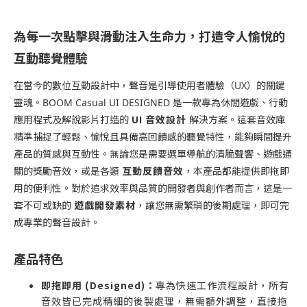
為每一次點擊與滑動注入生命力，打造令人愉悅的
互動聽覺體驗
在當今的數位互動設計中，聲音是引導使用者體驗（UX）的關鍵
靈魂。BOOM Casual UI DESIGNED 是一款專為休閒遊戲、行動
UI 音效設計
應用程式及解說影片打造的
解決方案。這套音效庫
精準捕捉了輕鬆、愉悅且具備高回饋感的聽覺特性，能夠瞬間提升
產品的質感與互動性。無論您是需要選單導航的清脆聲響、遊戲通
互動反饋音效
關的獎勵音效，或是各類
，本產品都能提供即拖即
用的便利性。對於追求效率與品質的開發者與創作者而言，這是一
遊戲開發素材
套不可或缺的
，讓您無需繁瑣的後期處理，即可完
成專業的聲音設計。
產品特色
即拖即用 (Designed)：
專為快速工作流程設計，所有
音效皆已完成精細的後製處理，無需額外調整，直接拖