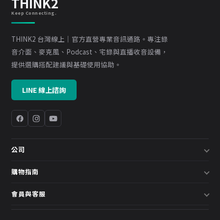
THINK2
Keep Connecting.
THINK2 台灣線上｜官方直營專業音訊通路。專注錄
音介面、麥克風、Podcast、宅錄與直播收音設備，
提供選購搭配建議與基礎使用協助。
LINE 線上諮詢
公司
關於我們
購物指南
企業採購／系統方案
配送說明
會員與客服
預約諮詢
退換貨政策
會員中心
部落格