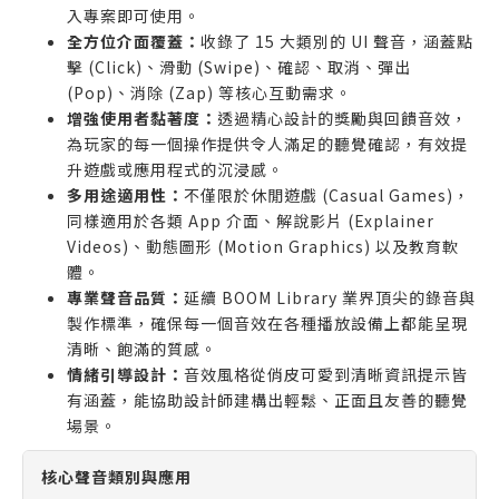
入專案即可使用。
全方位介面覆蓋：
收錄了 15 大類別的 UI 聲音，涵蓋點
擊 (Click)、滑動 (Swipe)、確認、取消、彈出
(Pop)、消除 (Zap) 等核心互動需求。
增強使用者黏著度：
透過精心設計的獎勵與回饋音效，
為玩家的每一個操作提供令人滿足的聽覺確認，有效提
升遊戲或應用程式的沉浸感。
多用途適用性：
不僅限於休閒遊戲 (Casual Games)，
同樣適用於各類 App 介面、解說影片 (Explainer
Videos)、動態圖形 (Motion Graphics) 以及教育軟
體。
專業聲音品質：
延續 BOOM Library 業界頂尖的錄音與
製作標準，確保每一個音效在各種播放設備上都能呈現
清晰、飽滿的質感。
情緒引導設計：
音效風格從俏皮可愛到清晰資訊提示皆
有涵蓋，能協助設計師建構出輕鬆、正面且友善的聽覺
場景。
核心聲音類別與應用