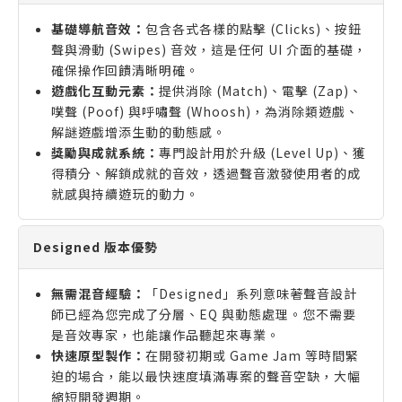
基礎導航音效：
包含各式各樣的點擊 (Clicks)、按鈕
聲與滑動 (Swipes) 音效，這是任何 UI 介面的基礎，
確保操作回饋清晰明確。
遊戲化互動元素：
提供消除 (Match)、電擊 (Zap)、
噗聲 (Poof) 與呼嘯聲 (Whoosh)，為消除類遊戲、
解謎遊戲增添生動的動態感。
獎勵與成就系統：
專門設計用於升級 (Level Up)、獲
得積分、解鎖成就的音效，透過聲音激發使用者的成
就感與持續遊玩的動力。
Designed 版本優勢
無需混音經驗：
「Designed」系列意味著聲音設計
師已經為您完成了分層、EQ 與動態處理。您不需要
是音效專家，也能讓作品聽起來專業。
快速原型製作：
在開發初期或 Game Jam 等時間緊
迫的場合，能以最快速度填滿專案的聲音空缺，大幅
縮短開發週期。