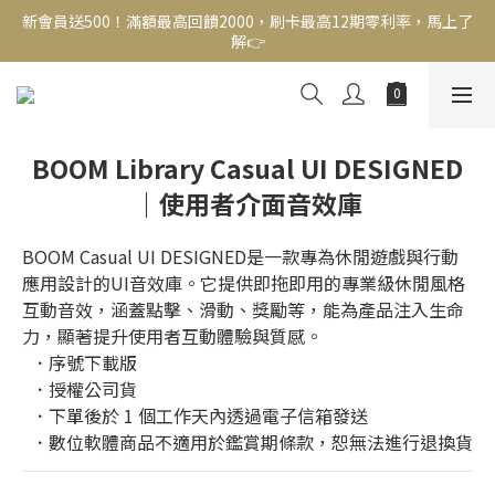
新會員送500！滿額最高回饋2000，刷卡最高12期零利率，馬上了
新會員送500！滿額最高回饋2000，刷卡最高12期零利率，馬上了
解👉
解👉
結帳頁選zingala銀角零卡分期，輕鬆打包
新會員送500！滿額最高回饋2000，刷卡最高12期零利率，馬上了
BOOM Library Casual UI DESIGNED
解👉
｜使用者介面音效庫
BOOM Casual UI DESIGNED是一款專為休閒遊戲與行動
應用設計的UI音效庫。它提供即拖即用的專業級休閒風格
互動音效，涵蓋點擊、滑動、獎勵等，能為產品注入生命
力，顯著提升使用者互動體驗與質感。
  ．序號下載版
  ．授權公司貨
  ．下單後於 1 個工作天內透過電子信箱發送
  ．數位軟體商品不適用於鑑賞期條款，恕無法進行退換貨