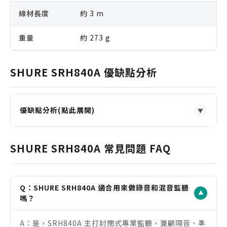
線材長度
約 3 m
重量
約 273 g
SHURE SRH840A 優缺點分析
優缺點分析(點此展開)
▼
優點
封閉式設計兼顧監聽準確度與錄音時的漏音控制
SHURE SRH840A 常見問題 FAQ
40mm 動圈單體提供平衡、清晰且具工作參考性的聲
音表現
40 歐姆阻抗相對容易搭配錄音介面與一般耳機輸出設
Q：SHURE SRH840A 適合用來做錄音和混音監聽
▼
備
嗎？
長時間配戴舒適度佳，適合剪輯、錄音與混音工作流
A：是，SRH840A 主打封閉式專業監聽，兼顧隔音、準
程