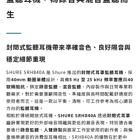
生
封閉式監聽耳機帶來準確音色、良好隔音與
穩定細節重現
SHURE SRH840A 是 Shure 推出的
封閉式耳罩監聽耳機
，採
用
40mm 動圈單體
設計，具備
5 Hz 至 25 kHz 頻率響應
與
40
歐姆阻抗
，鎖定
錄音監聽
、
混音監聽
、內容製作與日常專業聆
聽需求。對於需要兼顧隔音性、準確度與長時間配戴舒適度的
使用者而言，這是一款以平衡、清晰、可工作參考為核心調音
方向的
監聽耳機
。
相較於傳統開放式耳機，
SHURE SRH840A
透過
封閉式耳罩
設計
實現更好的外部噪音隔離與更低的漏音表現，特別適合需
要進行
錄音監聽
、
人聲錄製
與居家工作室使用的創作者；與偏
重娛樂調音的消費型耳機相比，SRH840A 的優勢在於更中