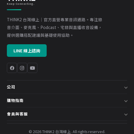
Keep Connecting.
THINK2 台灣線上｜官方直營專業音訊通路。專注錄
音介面、麥克風、Podcast、宅錄與直播收音設備，
提供選購搭配建議與基礎使用協助。
LINE 線上諮詢
公司
關於我們
購物指南
企業採購／系統方案
配送說明
會員與客服
預約諮詢
退換貨政策
會員中心
部落格
發票說明
© 2026 THINK2 台灣線上. All rights reserved.