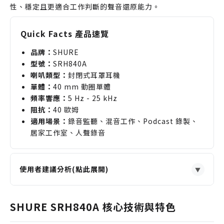
性、穩定且更適合工作判斷的聲音還原能力。
Quick Facts 產品速覽
品牌：
SHURE
型號：
SRH840A
喇叭類型：
封閉式耳罩耳機
單體：
40 mm 動圈單體
頻率響應：
5 Hz - 25 kHz
阻抗：
40 歐姆
適用場景：
錄音監聽、混音工作、Podcast 錄製、
居家工作室、人聲錄音
使用者建議分析(點此展開)
▼
適合誰購買
錄音創作者需要封閉式監聽耳機，在錄製人聲或樂器
SHURE SRH840A 核心技術與特色
時降低漏音並維持可參考的中性聲音表現