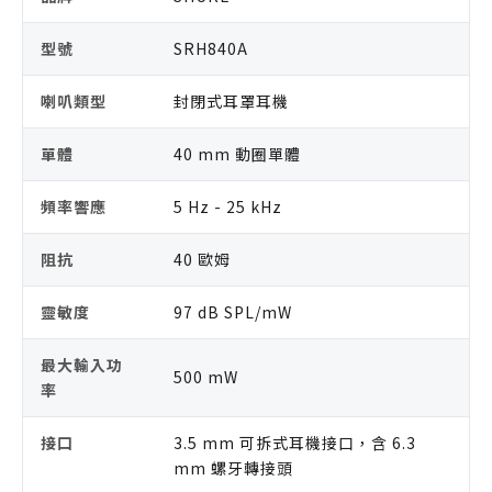
型號
SRH840A
喇叭類型
封閉式耳罩耳機
單體
40 mm 動圈單體
頻率響應
5 Hz - 25 kHz
阻抗
40 歐姆
靈敏度
97 dB SPL/mW
最大輸入功
500 mW
率
接口
3.5 mm 可拆式耳機接口，含 6.3
mm 螺牙轉接頭