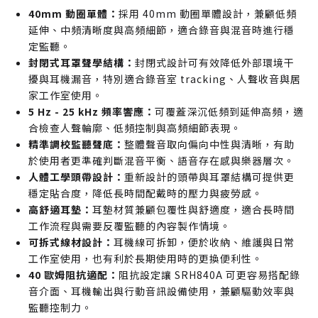
居家工作室使用者想找一副兼顧混音檢查、錄音監聽
40mm 動圈單體：
採用 40mm 動圈單體設計，兼顧低頻
與日常剪輯工作的專業級耳罩耳機
延伸、中頻清晰度與高頻細節，適合錄音與混音時進行穩
Podcast 主持人或影音後製工作者需要長時間配戴，
定監聽。
封閉式耳罩聲學結構：
並重視舒適度、隔音性與語音細節判斷能力
封閉式設計可有效降低外部環境干
擾與耳機漏音，特別適合錄音室 tracking、人聲收音與居
誰不適合購買
家工作室使用。
追求開放式寬鬆音場與極致空間感的母帶工程師，可
5 Hz - 25 kHz 頻率響應：
可覆蓋深沉低頻到延伸高頻，適
能更偏好開放式監聽耳機的聲場特性
合檢查人聲輪廓、低頻控制與高頻細節表現。
主要想要強烈低頻渲染與娛樂調音的人，可能會更偏
精準調校監聽聲底：
整體聲音取向偏向中性與清晰，有助
於使用者更準確判斷混音平衡、語音存在感與樂器層次。
好消費型取向較重的耳機產品
人體工學頭帶設計：
重新設計的頭帶與耳罩結構可提供更
穩定貼合度，降低長時間配戴時的壓力與疲勞感。
高舒適耳墊：
耳墊材質兼顧包覆性與舒適度，適合長時間
工作流程與需要反覆監聽的內容製作情境。
可拆式線材設計：
耳機線可拆卸，便於收納、維護與日常
工作室使用，也有利於長期使用時的更換便利性。
40 歐姆阻抗適配：
阻抗設定讓 SRH840A 可更容易搭配錄
音介面、耳機輸出與行動音訊設備使用，兼顧驅動效率與
監聽控制力。