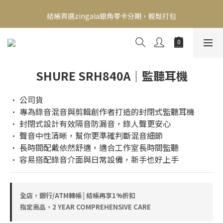
新會員送500！滿額最高回饋2000，刷卡最高12期零利率，馬上了
結帳頁選zingala銀角零卡分期，輕鬆打包
解👉
新會員送500！滿額最高回饋2000，刷卡最高12期零利率，馬上了
解👉
SHURE SRH840A｜監聽耳機
• 公司貨
• 專為錄音混音與剪輯創作者打造的封閉式監聽耳機
• 封閉式設計有效隔音防漏音，錄人聲更安心
• 聲音中性清晰，幫你更準確判斷混音細節
• 長時間配戴依然舒適，適合工作室長時間監聽
• 容易搭配錄音介面與日常設備，新手也好上手
全店，銀行/ATM轉帳 | 結帳再享1%折扣
指定商品，2 YEAR COMPREHENSIVE CARE