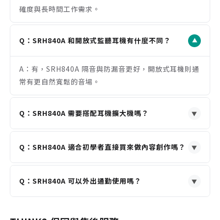
確度與長時間工作需求。
注意事項
封閉式耳罩音場表現與開放式耳機不同，母帶用途可
搭配交叉比對
Q：SRH840A 和開放式監聽耳機有什麼不同？
▼
有線設計需搭配耳機輸出設備使用，不屬於藍牙無線
耳機類型
A：有，SRH840A 隔音與防漏音更好，開放式耳機則通
常有更自然寬鬆的音場。
Q：SRH840A 需要搭配耳機擴大機嗎？
▼
A：不一定，40 歐姆相對容易驅動，多數錄音介面與一
Q：SRH840A 適合初學者直接買來做內容創作嗎？
般耳機輸出即可使用。
▼
A：可以，SRH840A 兼顧專業監聽與易用性，對居家
Q：SRH840A 可以外出通勤使用嗎？
錄音與剪輯新手很友善。
▼
A：可以，但 SRH840A 體積偏工作室取向，更適合固
定場域的監聽與錄音使用。