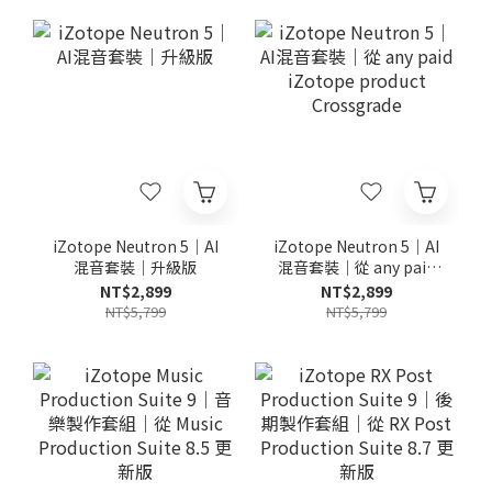
iZotope Neutron 5｜AI
iZotope Neutron 5｜AI
混音套裝｜升級版
混音套裝｜從 any paid
iZotope product
NT$2,899
NT$2,899
Crossgrade
NT$5,799
NT$5,799