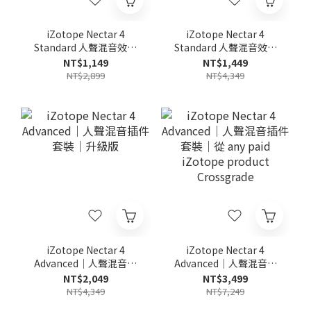
iZotope Nectar 4
iZotope Nectar 4
Standard 人聲混音效果
Standard 人聲混音效果
插件｜升級版
插件｜從 any paid
NT$1,149
NT$1,449
iZotope product
NT$2,899
NT$4,349
Crossgrade
iZotope Nectar 4
iZotope Nectar 4
Advanced｜人聲混音插
Advanced｜人聲混音插
件套裝｜升級版
件套裝｜從 any paid
NT$2,049
NT$3,499
iZotope product
NT$4,349
NT$7,249
Crossgrade