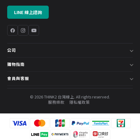
LINE 線上諮詢
公司
關於我們
購物指南
企業採購／系統方案
配送說明
會員與客服
預約諮詢
退換貨政策
會員中心
部落格
發票說明
© 2026 THINK2 台灣線上. All rights reserved.
訂單查詢
服務條款
隱私權政策
購物金與會員點數
聯絡我們
常見問題