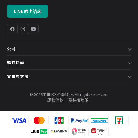
LINE 線上諮詢
公司
關於我們
購物指南
企業採購／系統方案
配送說明
會員與客服
預約諮詢
退換貨政策
會員中心
部落格
發票說明
© 2026 THINK2 台灣線上. All rights reserved.
訂單查詢
服務條款
隱私權政策
購物金與會員點數
聯絡我們
常見問題