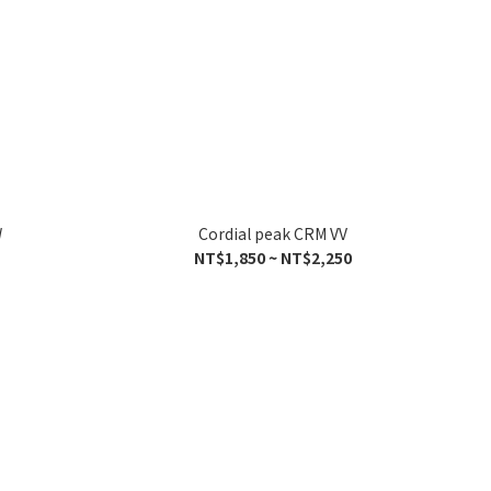
W
Cordial peak CRM VV
NT$1,850 ~ NT$2,250