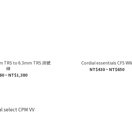
mm TRS to 6.3mm TRS 訊號
Cordial essentials CFS W
線
NT$430 ~ NT$650
60 ~ NT$1,380