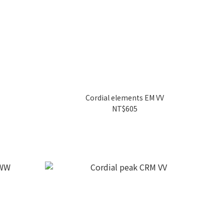
Cordial elements EM VV
NT$605