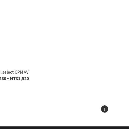
l select CPM VV
280 ~ NT$1,520
1