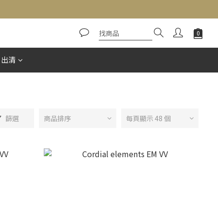
惠出清
篩選
商品排序
每頁顯示 48 個