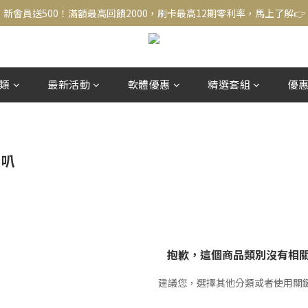
新會員送500！滿額最高回饋2000，刷卡最高12期零利率，馬上了解👉
新會員送500！滿額最高回饋2000，刷卡最高12期零利率，馬上了解👉
結帳頁選zingala銀角零卡分期，輕鬆打包
新會員送500！滿額最高回饋2000，刷卡最高12期零利率，馬上了解👉
類
最新活動
軟體優惠
精選套組
優
喇叭
抱歉，這個商品類別沒有相
建議您，選擇其他分類或者使用關