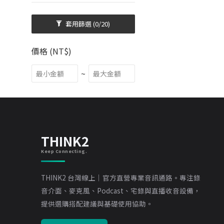
套用篩選
(0/20)
價格 (NT$)
~
THINK2
Keep Connecting.
THINK2 台灣線上｜官方直營專業音訊通路。專注錄
音介面、麥克風、Podcast、宅錄與直播收音設備，
提供選購搭配建議與基礎使用協助。